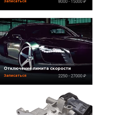
8000
-
15000
Записаться
Отключение лимита скорости
2250
-
27000
Записаться