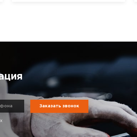
ация
ых