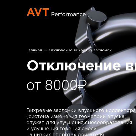
Главная
Отключение вихревых заслонок
Отключение в
от 8000₽
Вихревые заслонки впускного коллектора
(система изменения геометрии впуска)
служат для улучшения смесеобразования
и улучшения горения смеси
на низких оборотах двигателя