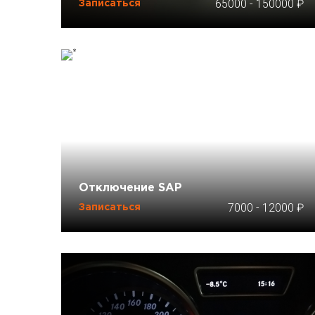
65000
-
150000
Записаться
Отключение SAP
7000
-
12000
Записаться