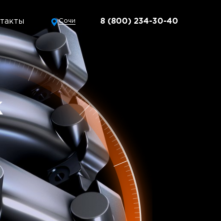
такты
8 (800) 234-30-40
Сочи
к