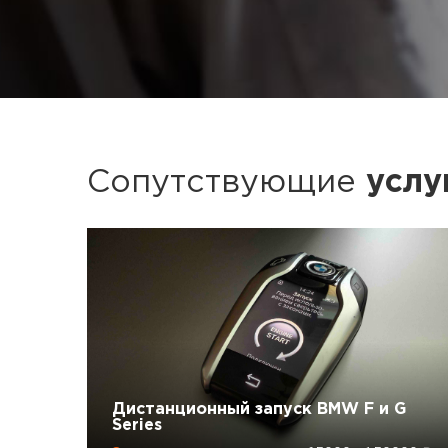
Сопутствующие
услу
Дистанционный запуск BMW F и G
Series