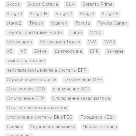
Skoda
Skoda Octavia
SLK
Sorento Prime
Stage 1
Stage 1+
Stage 2
Stage1
Stage1+
stage2
Tiguan
touareg
Toyota
Toyota Camry
Toyota Land Cruiser Prado
Turbo
V250
Volkswagen
Volkswagen Tiguan
VW
WK2
X5
X7
Zotye
Диагностика
ЕГР
Замеры
замеры на стенде
неисправность клапана системы ЕГР
Ограничение скорости
Отключение DPF
Отключение EGR
отключение SCR
Отключение ЕГР
Отключение катализатора
Отключение катализаторов
отключение системы BlueTEC
Прошивка «Е2»
Скидка
Улучшение динамики
Чёрная пятница