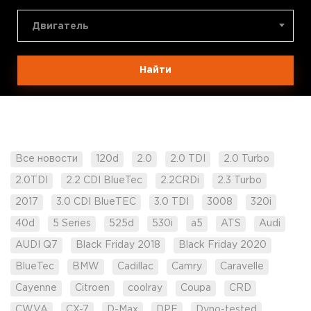
Двигатель
Найти
Все новости
120d
2.0
2.0 TDI
2.0 Turbo
2.0TDI
2.2 CDI BlueTec
2.2CRDi
2.3 Turbo
2017
3.0 CDI BlueTEC
3.0 TDI
3008
320i
40d
5 Series
525d
530i
a5
ATS
Audi
AUDI Q7
Black Friday 2018
Black Friday 2020
BlueTec
BMW
Cadillac
Camry
Caravelle
Cayenne
Citroen
coolray
Coupa
CRD
CWVA
CX-7
D-Max
DPF
Dyno-tested