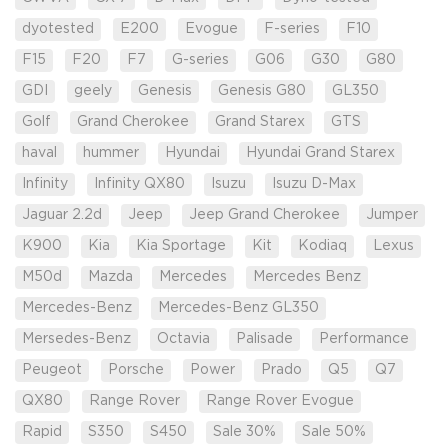
dyotested
E200
Evogue
F-series
F10
F15
F20
F7
G-series
G06
G30
G80
GDI
geely
Genesis
Genesis G80
GL350
Golf
Grand Cherokee
Grand Starex
GTS
haval
hummer
Hyundai
Hyundai Grand Starex
Infinity
Infinity QX80
Isuzu
Isuzu D-Max
Jaguar 2.2d
Jeep
Jeep Grand Cherokee
Jumper
K900
Kia
Kia Sportage
Kit
Kodiaq
Lexus
M50d
Mazda
Mercedes
Mercedes Benz
Mercedes-Benz
Mercedes-Benz GL350
Mersedes-Benz
Octavia
Palisade
Performance
Peugeot
Porsche
Power
Prado
Q5
Q7
QX80
Range Rover
Range Rover Evogue
Rapid
S350
S450
Sale 30%
Sale 50%