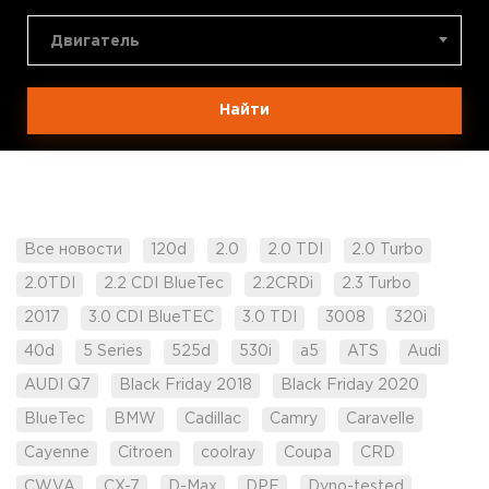
Двигатель
Найти
Все новости
120d
2.0
2.0 TDI
2.0 Turbo
2.0TDI
2.2 CDI BlueTec
2.2CRDi
2.3 Turbo
2017
3.0 CDI BlueTEC
3.0 TDI
3008
320i
40d
5 Series
525d
530i
a5
ATS
Audi
AUDI Q7
Black Friday 2018
Black Friday 2020
BlueTec
BMW
Cadillac
Camry
Caravelle
Cayenne
Citroen
coolray
Coupa
CRD
CWVA
CX-7
D-Max
DPF
Dyno-tested