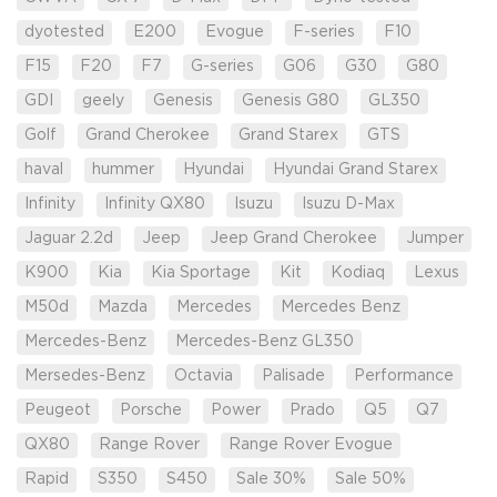
dyotested
E200
Evogue
F-series
F10
F15
F20
F7
G-series
G06
G30
G80
GDI
geely
Genesis
Genesis G80
GL350
Golf
Grand Cherokee
Grand Starex
GTS
haval
hummer
Hyundai
Hyundai Grand Starex
Infinity
Infinity QX80
Isuzu
Isuzu D-Max
Jaguar 2.2d
Jeep
Jeep Grand Cherokee
Jumper
K900
Kia
Kia Sportage
Kit
Kodiaq
Lexus
M50d
Mazda
Mercedes
Mercedes Benz
Mercedes-Benz
Mercedes-Benz GL350
Mersedes-Benz
Octavia
Palisade
Performance
Peugeot
Porsche
Power
Prado
Q5
Q7
QX80
Range Rover
Range Rover Evogue
Rapid
S350
S450
Sale 30%
Sale 50%