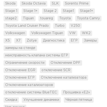
Skoda
Skoda Octavia
SLK
Sorento Prime
Stage 1
Stage 1+
Stage 2
Stage1
Stage1+
stage2
Tiguan
touareg
Toyota
Toyota Camry
Toyota Land Cruiser Prado
Turbo
V250
Volkswagen
Volkswagen Tiguan
VW
WK2
X5
X7
Zotye
Диагностика
ЕГР
Замеры
замеры на стенде
неисправность клапана системы ЕГР
Ограничение скорости
Отключение DPF
Отключение EGR
отключение SCR
Отключение ЕГР
Отключение катализатора
Отключение катализаторов
отключение системы BlueTEC
Прошивка «Е2»
Скидка
Улучшение динамики
Чёрная пятница