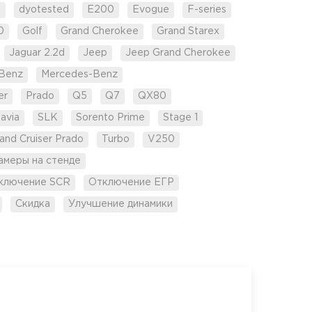
d
dyotested
E200
Evogue
F-series
0
Golf
Grand Cherokee
Grand Starex
Jaguar 2.2d
Jeep
Jeep Grand Cherokee
Benz
Mercedes-Benz
er
Prado
Q5
Q7
QX80
avia
SLK
Sorento Prime
Stage 1
and Cruiser Prado
Turbo
V250
амеры на стенде
ключение SCR
Отключение ЕГР
Скидка
Улучшение динамики