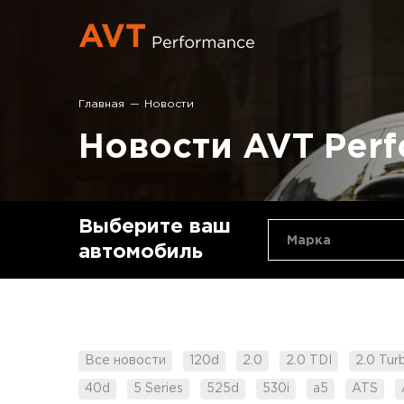
Главная
Новости
Новости AVT Per
Выберите ваш
Марка
автомобиль
Все новости
120d
2.0
2.0 TDI
2.0 Tur
40d
5 Series
525d
530i
a5
ATS