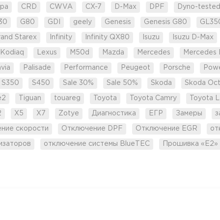
pa
CRD
CWVA
CX-7
D-Max
DPF
Dyno-teste
30
G80
GDI
geely
Genesis
Genesis G80
GL35
rand Starex
Infinity
Infinity QX80
Isuzu
Isuzu D-Max
Kodiaq
Lexus
M50d
Mazda
Mercedes
Mercedes 
via
Palisade
Performance
Peugeot
Porsche
Pow
S350
S450
Sale 30%
Sale 50%
Skoda
Skoda Oct
e2
Tiguan
touareg
Toyota
Toyota Camry
Toyota L
2
X5
X7
Zotye
Диагностика
ЕГР
Замеры
з
ение скорости
Отключение DPF
Отключение EGR
от
изаторов
отключение системы BlueTEC
Прошивка «Е2»