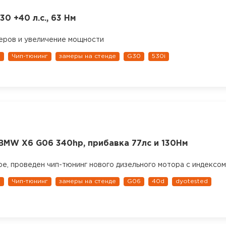
0 +40 л.с., 63 Нм
еров и увеличение мощности
1
Чип-тюнинг
замеры на стенде
G30
530i
 BMW X6 G06 340hp, прибавка 77лс и 130Нм
ре, проведен чип-тюнинг нового дизельного мотора с индексо
1
Чип-тюнинг
замеры на стенде
G06
40d
dyotested