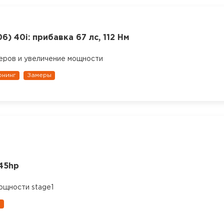
) 40i: прибавка 67 лс, 112 Нм
еров и увеличение мощности
юнинг
Замеры
45hp
ощности stage1
1