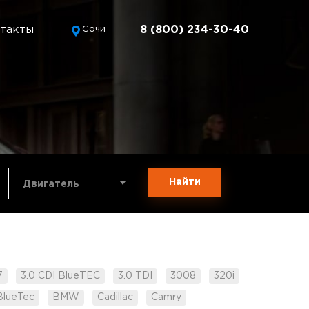
такты
8 (800) 234-30-40
Сочи
Найти
Двигатель
7
3.0 CDI BlueTEC
3.0 TDI
3008
320i
BlueTec
BMW
Cadillac
Camry