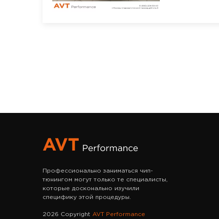
Профессионально заниматься чип-
тюнингом могут только те специалисты,
которые досконально изучили
специфику этой процедуры.
2026 Copyright
AVT Performance