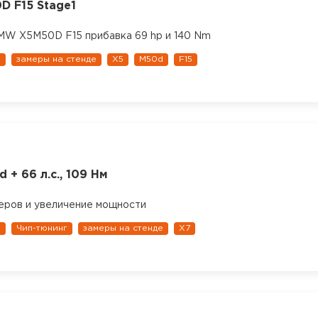
 F15 Stage1
MW X5M50D F15 прибавка 69 hp и 140 Nm
1
замеры на стенде
X5
M50d
F15
 + 66 л.с., 109 Нм
еров и увеличение мощности
1
Чип-тюнинг
замеры на стенде
X7