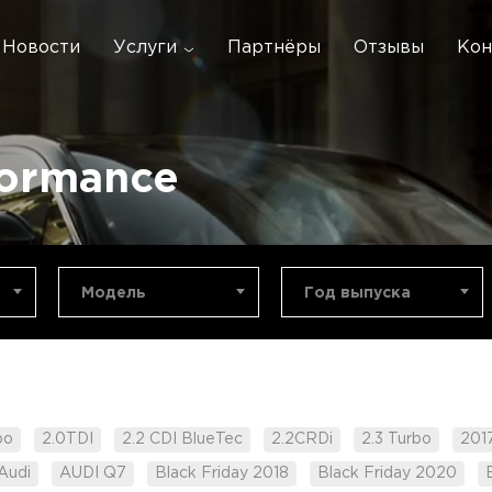
Новости
Услуги
Партнёры
Отзывы
Кон
formance
Модель
Год выпуска
bo
2.0TDI
2.2 CDI BlueTec
2.2CRDi
2.3 Turbo
201
Audi
AUDI Q7
Black Friday 2018
Black Friday 2020