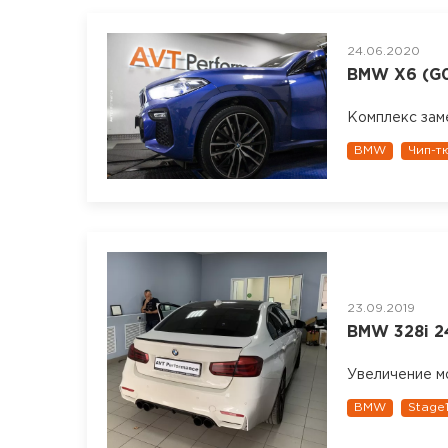
24.06.2020
BMW X6 (G06
Комплекс зам
BMW
Чип-т
23.09.2019
BMW 328i 2
Увеличение м
BMW
Stage