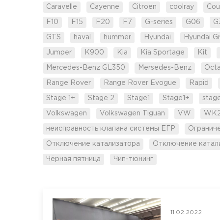
Caravelle
Cayenne
Citroen
coolray
Cou
F10
F15
F20
F7
G-series
G06
G
GTS
haval
hummer
Hyundai
Hyundai G
Jumper
K900
Kia
Kia Sportage
Kit
Mercedes-Benz GL350
Mersedes-Benz
Octa
Range Rover
Range Rover Evogue
Rapid
Stage 1+
Stage 2
Stage1
Stage1+
stag
Volkswagen
Volkswagen Tiguan
VW
WK
неисправность клапана системы ЕГР
Огранич
Отключение катализатора
Отключение катал
Чёрная пятница
Чип-тюнинг
11.02.2022