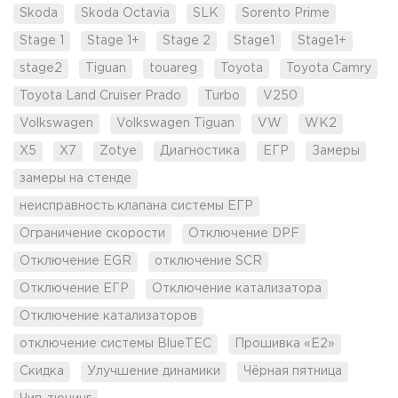
Skoda
Skoda Octavia
SLK
Sorento Prime
Stage 1
Stage 1+
Stage 2
Stage1
Stage1+
stage2
Tiguan
touareg
Toyota
Toyota Camry
Toyota Land Cruiser Prado
Turbo
V250
Volkswagen
Volkswagen Tiguan
VW
WK2
X5
X7
Zotye
Диагностика
ЕГР
Замеры
замеры на стенде
неисправность клапана системы ЕГР
Ограничение скорости
Отключение DPF
Отключение EGR
отключение SCR
Отключение ЕГР
Отключение катализатора
Отключение катализаторов
отключение системы BlueTEC
Прошивка «Е2»
Скидка
Улучшение динамики
Чёрная пятница