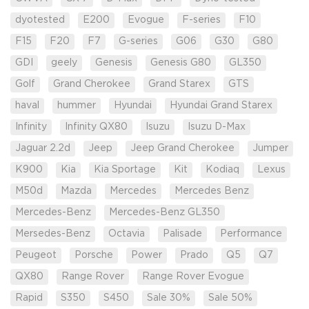
dyotested
E200
Evogue
F-series
F10
F15
F20
F7
G-series
G06
G30
G80
GDI
geely
Genesis
Genesis G80
GL350
Golf
Grand Cherokee
Grand Starex
GTS
haval
hummer
Hyundai
Hyundai Grand Starex
Infinity
Infinity QX80
Isuzu
Isuzu D-Max
Jaguar 2.2d
Jeep
Jeep Grand Cherokee
Jumper
K900
Kia
Kia Sportage
Kit
Kodiaq
Lexus
M50d
Mazda
Mercedes
Mercedes Benz
Mercedes-Benz
Mercedes-Benz GL350
Mersedes-Benz
Octavia
Palisade
Performance
Peugeot
Porsche
Power
Prado
Q5
Q7
QX80
Range Rover
Range Rover Evogue
Rapid
S350
S450
Sale 30%
Sale 50%