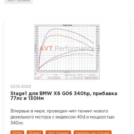
Чип-тюнинг
02.10.2020
Stage1 для BMW X6 G06 340hp, прибавка
77лс и 130Нм
Впервые в мире, проведен чип-тюнинг нового
дизельного мотора с индексом 40d и мощностью
340лс
BMW
Stage1
Чип-тюнинг
замеры на стенде