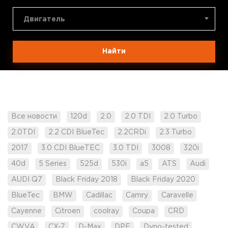
Двигатель
Найти
Все новости
120d
2.0
2.0 TDI
2.0 Turbo
2.0TDI
2.2 CDI BlueTec
2.2CRDi
2.3 Turbo
2017
3.0 CDI BlueTEC
3.0 TDI
3008
320i
40d
5 Series
525d
530i
a5
ATS
Audi
AUDI Q7
Black Friday 2018
Black Friday 2020
BlueTec
BMW
Cadillac
Camry
Caravelle
Cayenne
Citroen
coolray
Coupa
CRD
CWVA
CX-7
D-Max
DPF
Dyno-tested