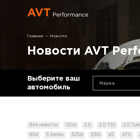
Главная
Новости
Новости AVT Per
Выберите ваш
Марка
автомобиль
Все новости
120d
2.0
2.0 TDI
2.0 Tur
40d
5 Series
525d
530i
a5
ATS