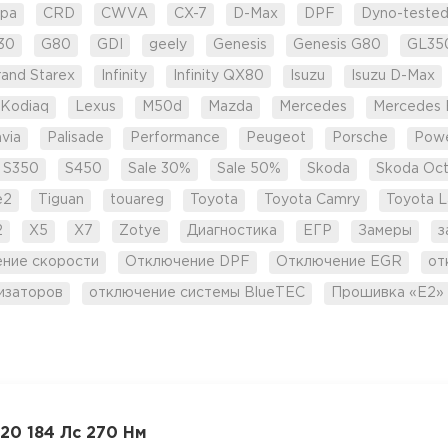
pa
CRD
CWVA
CX-7
D-Max
DPF
Dyno-teste
30
G80
GDI
geely
Genesis
Genesis G80
GL35
rand Starex
Infinity
Infinity QX80
Isuzu
Isuzu D-Max
Kodiaq
Lexus
M50d
Mazda
Mercedes
Mercedes 
via
Palisade
Performance
Peugeot
Porsche
Pow
S350
S450
Sale 30%
Sale 50%
Skoda
Skoda Oct
e2
Tiguan
touareg
Toyota
Toyota Camry
Toyota L
2
X5
X7
Zotye
Диагностика
ЕГР
Замеры
з
ение скорости
Отключение DPF
Отключение EGR
от
изаторов
отключение системы BlueTEC
Прошивка «Е2»
20 184 Лс 270 Нм