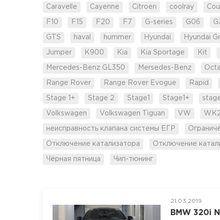
Caravelle
Cayenne
Citroen
coolray
Cou
F10
F15
F20
F7
G-series
G06
G
GTS
haval
hummer
Hyundai
Hyundai G
Jumper
K900
Kia
Kia Sportage
Kit
Mercedes-Benz GL350
Mersedes-Benz
Octa
Range Rover
Range Rover Evogue
Rapid
Stage 1+
Stage 2
Stage1
Stage1+
stag
Volkswagen
Volkswagen Tiguan
VW
WK
неисправность клапана системы ЕГР
Огранич
Отключение катализатора
Отключение катал
Чёрная пятница
Чип-тюнинг
21.03.2019
BMW 320i N