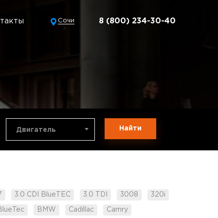
такты
8 (800) 234-30-40
Сочи
Найти
Двигатель
7
3.0 CDI BlueTEC
3.0 TDI
3008
320i
BlueTec
BMW
Cadillac
Camry