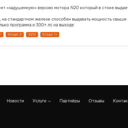
ет «задушенную» версию мотора N20 который в стоке выдает
, на стандартном железе способен выдавать мощность свыше 
лько программа и 300+ лс на выходе
1
Stage 2
320i
Stage 1+
Новости
Услуги
Партнёры
Отзывы
Контак