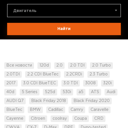
Двигатель
Найти
Все новости
120d
2.0
2.0 TDI
2.0 Turbo
2.0TDI
2.2 CDI BlueTec
2.2CRDi
2.3 Turbo
2017
3.0 CDI BlueTEC
3.0 TDI
3008
320i
40d
5 Series
525d
530i
a5
ATS
Audi
AUDI Q7
Black Friday 2018
Black Friday 2020
BlueTec
BMW
Cadillac
Camry
Caravelle
Cayenne
Citroen
coolray
Coupa
CRD
CWVA
CX-7
D-Max
DPF
Dyno-tested