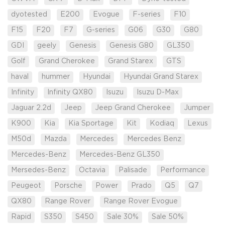
dyotested
E200
Evogue
F-series
F10
F15
F20
F7
G-series
G06
G30
G80
GDI
geely
Genesis
Genesis G80
GL350
Golf
Grand Cherokee
Grand Starex
GTS
haval
hummer
Hyundai
Hyundai Grand Starex
Infinity
Infinity QX80
Isuzu
Isuzu D-Max
Jaguar 2.2d
Jeep
Jeep Grand Cherokee
Jumper
K900
Kia
Kia Sportage
Kit
Kodiaq
Lexus
M50d
Mazda
Mercedes
Mercedes Benz
Mercedes-Benz
Mercedes-Benz GL350
Mersedes-Benz
Octavia
Palisade
Performance
Peugeot
Porsche
Power
Prado
Q5
Q7
QX80
Range Rover
Range Rover Evogue
Rapid
S350
S450
Sale 30%
Sale 50%