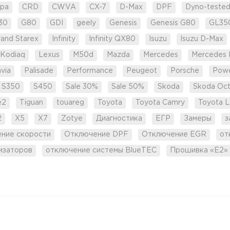
pa
CRD
CWVA
CX-7
D-Max
DPF
Dyno-teste
30
G80
GDI
geely
Genesis
Genesis G80
GL35
rand Starex
Infinity
Infinity QX80
Isuzu
Isuzu D-Max
Kodiaq
Lexus
M50d
Mazda
Mercedes
Mercedes 
via
Palisade
Performance
Peugeot
Porsche
Pow
S350
S450
Sale 30%
Sale 50%
Skoda
Skoda Oct
e2
Tiguan
touareg
Toyota
Toyota Camry
Toyota L
2
X5
X7
Zotye
Диагностика
ЕГР
Замеры
з
ение скорости
Отключение DPF
Отключение EGR
от
изаторов
отключение системы BlueTEC
Прошивка «Е2»