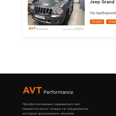
Jeep Grand 
На приборной 
Stage1
Jeep
Профессионально заниматься чип-
тюнингом могут только те специалисты,
которые досконально изучили