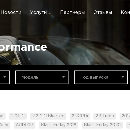
Новости
Услуги
Партнёры
Отзывы
Кон
formance
Модель
Год выпуска
bo
2.0TDI
2.2 CDI BlueTec
2.2CRDi
2.3 Turbo
201
Audi
AUDI Q7
Black Friday 2018
Black Friday 2020