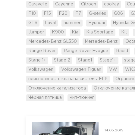
Caravelle
Cayenne
Citroen
coolray
Cou
F10
F15
F20
F7
G-series
G06
G
GTS
haval
hummer
Hyundai
Hyundai G
Jumper
K900
Kia
Kia Sportage
Kit
Mercedes-Benz GL350
Mersedes-Benz
Octa
Range Rover
Range Rover Evogue
Rapid
Stage 1+
Stage 2
Stage1
Stage1+
stag
Volkswagen
Volkswagen Tiguan
VW
WK
неисправность клапана системы ЕГР
Огранич
Отключение катализатора
Отключение катал
Чёрная пятница
Чип-тюнинг
14.05.2019