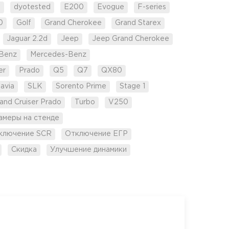
d
dyotested
E200
Evogue
F-series
0
Golf
Grand Cherokee
Grand Starex
Jaguar 2.2d
Jeep
Jeep Grand Cherokee
Benz
Mercedes-Benz
er
Prado
Q5
Q7
QX80
avia
SLK
Sorento Prime
Stage 1
and Cruiser Prado
Turbo
V250
амеры на стенде
ключение SCR
Отключение ЕГР
Скидка
Улучшение динамики