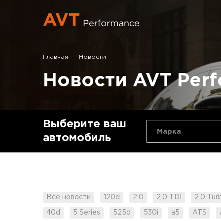
Главная
Новости
Новости AVT Per
Выберите ваш
Марка
автомобиль
Все новости
120d
2.0
2.0 TDI
2.0 Tur
40d
5 Series
525d
530i
a5
ATS