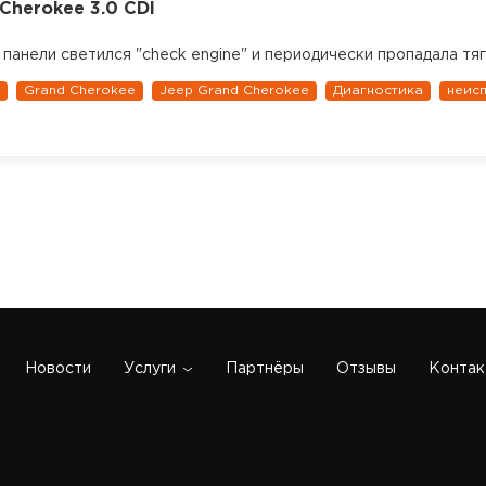
Cherokee 3.0 CDI
панели светился "check engine" и периодически пропадала тяг
Grand Cherokee
Jeep Grand Cherokee
Диагностика
неисп
Новости
Услуги
Партнёры
Отзывы
Контак