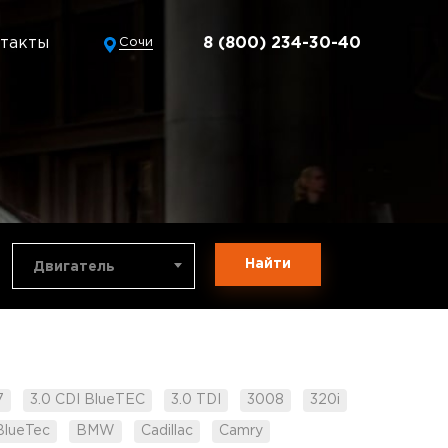
такты
8 (800) 234-30-40
Сочи
Найти
Двигатель
7
3.0 CDI BlueTEC
3.0 TDI
3008
320i
BlueTec
BMW
Cadillac
Camry