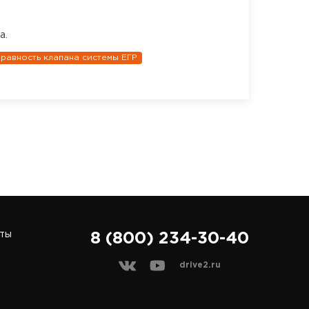
а.
равность клапана системы ЕГР
ты
8 (800) 234-30-40
drive2.ru