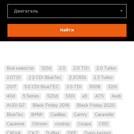
Двигатель
Найти
Все новости
120d
2.0
2.0 TDI
2.0 Turbo
2.0TDI
2.2 CDI BlueTec
2.2CRDi
2.3 Turbo
2017
3.0 CDI BlueTEC
3.0 TDI
3008
320i
40d
5 Series
525d
530i
a5
ATS
Audi
AUDI Q7
Black Friday 2018
Black Friday 2020
BlueTec
BMW
Cadillac
Camry
Caravelle
Cayenne
Citroen
coolray
Coupa
CRD
CWVA
CX-7
D-Max
DPF
Dyno-tested