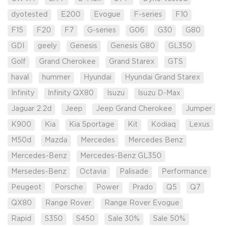
dyotested
E200
Evogue
F-series
F10
F15
F20
F7
G-series
G06
G30
G80
GDI
geely
Genesis
Genesis G80
GL350
Golf
Grand Cherokee
Grand Starex
GTS
haval
hummer
Hyundai
Hyundai Grand Starex
Infinity
Infinity QX80
Isuzu
Isuzu D-Max
Jaguar 2.2d
Jeep
Jeep Grand Cherokee
Jumper
K900
Kia
Kia Sportage
Kit
Kodiaq
Lexus
M50d
Mazda
Mercedes
Mercedes Benz
Mercedes-Benz
Mercedes-Benz GL350
Mersedes-Benz
Octavia
Palisade
Performance
Peugeot
Porsche
Power
Prado
Q5
Q7
QX80
Range Rover
Range Rover Evogue
Rapid
S350
S450
Sale 30%
Sale 50%