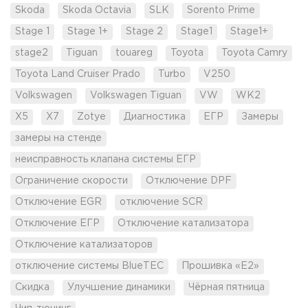
Skoda
Skoda Octavia
SLK
Sorento Prime
Stage 1
Stage 1+
Stage 2
Stage1
Stage1+
stage2
Tiguan
touareg
Toyota
Toyota Camry
Toyota Land Cruiser Prado
Turbo
V250
Volkswagen
Volkswagen Tiguan
VW
WK2
X5
X7
Zotye
Диагностика
ЕГР
Замеры
замеры на стенде
неисправность клапана системы ЕГР
Ограничение скорости
Отключение DPF
Отключение EGR
отключение SCR
Отключение ЕГР
Отключение катализатора
Отключение катализаторов
отключение системы BlueTEC
Прошивка «Е2»
Скидка
Улучшение динамики
Чёрная пятница